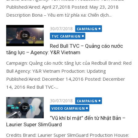
Published/Aired: April 27,2018 Posted: May 23, 2018
Description Bona – Yêu em từ phía xa: Chiến dịch...
Đăng
30/07/2018
CAMPAIGN
vào
TVC CAMPAIGN
Red Bull TVC – Quảng cáo nước
tăng lực – Agency: Y&R Vietnam
Campaign: Quảng cáo nước tăng lực của Redbull Brand: Red
Bull Agency: Y&R Vietnam Production: Updating
Published/Aired: December 14,2016 Posted: December
14, 2016 Red Bull TVC-...
Đăng
30/07/2018
CAMPAIGN
vào
VIDEO CAMPAIGN
“Vũ khí bí mật” đến từ Nhật Bản –
Laurier Super SlimGuard
Credits Brand: Laurier Super SlimGuard Production House: