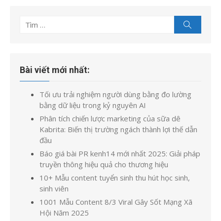
viết
Tìm
Tìm
kiếm
kết
quả
cho:
Bài viết mới nhất:
Tối ưu trải nghiệm người dùng bằng đo lường
bằng dữ liệu trong kỷ nguyên AI
Phân tích chiến lược marketing của sữa dê
Kabrita: Biến thị trường ngách thành lợi thế dẫn
đầu
Báo giá bài PR kenh14 mới nhất 2025: Giải pháp
truyền thông hiệu quả cho thương hiệu
10+ Mẫu content tuyển sinh thu hút học sinh,
sinh viên
1001 Mẫu Content 8/3 Viral Gây Sốt Mạng Xã
Hội Năm 2025