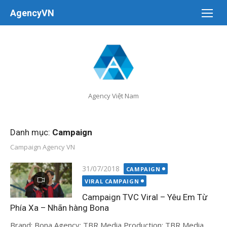
Chuyển
AgencyVN
tới
nội
dung
Agency Việt Nam
Danh mục:
Campaign
Campaign Agency VN
Đăng
31/07/2018
CAMPAIGN
vào
VIRAL CAMPAIGN
Campaign TVC Viral – Yêu Em Từ
Phía Xa – Nhãn hàng Bona
Brand: Bona Agency: TBR Media Production: TBR Media