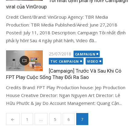
Tôi nhất định phải ly hôn! Campaign
viral của VinGroup
Credit Client/Brand: VinGroup Agency: TBR Media
Production: TBR Media Published/Aired: June 27,2018
Posted: July 11, 2018 Description: Campaign Tôi nhất định
phải ly hôn! Sau 4 ngày phát hành, Video đã...
Đăng
25/07/2018
CAMPAIGN
vào
TVC CAMPAIGN
VIDEO
[Campaign] Trước Và Sau Khi Có
FPT Play Cuộc Sống Thay Đổi Ra Sao
Credits Brand: FPT Play Production house: Jep Production
House Creative Director: Ngan Nguyen Art Director: Lê
Hữu Phước & Jay Do Account Management: Quang Cận...
Phân
←
1
…
5
6
7
trang
bài