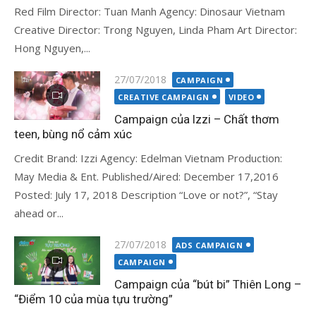
Red Film Director: Tuan Manh Agency: Dinosaur Vietnam
Creative Director: Trong Nguyen, Linda Pham Art Director:
Hong Nguyen,...
Đăng
27/07/2018
CAMPAIGN
vào
CREATIVE CAMPAIGN
VIDEO
Campaign của Izzi – Chất thơm
teen, bùng nổ cảm xúc
Credit Brand: Izzi Agency: Edelman Vietnam Production:
May Media & Ent. Published/Aired: December 17,2016
Posted: July 17, 2018 Description “Love or not?”, “Stay
ahead or...
Đăng
27/07/2018
ADS CAMPAIGN
vào
CAMPAIGN
Campaign của “bút bi” Thiên Long –
“Điểm 10 của mùa tựu trường”