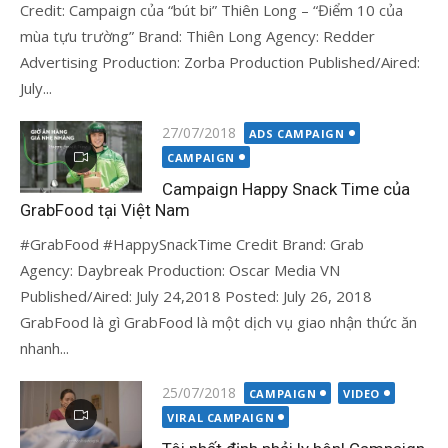
Credit: Campaign của “bút bi” Thiên Long – “Điểm 10 của
mùa tựu trường” Brand: Thiên Long Agency: Redder
Advertising Production: Zorba Production Published/Aired:
July...
Đăng
27/07/2018
ADS CAMPAIGN
vào
CAMPAIGN
Campaign Happy Snack Time của
GrabFood tại Việt Nam
#GrabFood #HappySnackTime Credit Brand: Grab
Agency: Daybreak Production: Oscar Media VN
Published/Aired: July 24,2018 Posted: July 26, 2018
GrabFood là gì GrabFood là một dịch vụ giao nhận thức ăn
nhanh...
Đăng
25/07/2018
CAMPAIGN
VIDEO
vào
VIRAL CAMPAIGN