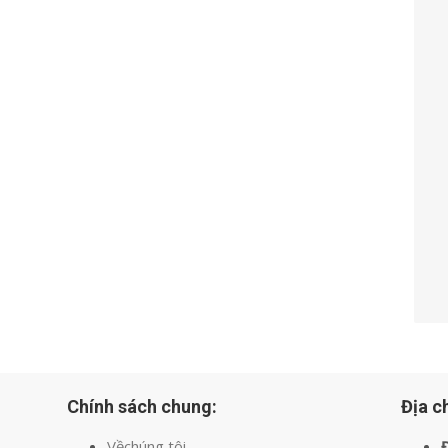
Chính sách chung:
Địa ch
Vềchúng tôi
Đ