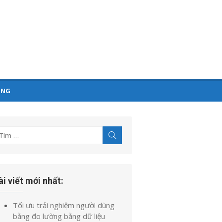
ỤNG
ìm
Tìm
kiếm
t
uả
o:
ài viết mới nhất:
Tối ưu trải nghiệm người dùng
bằng đo lường bằng dữ liệu