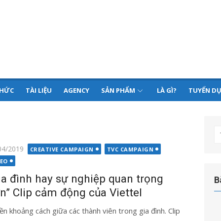
THỨC
TÀI LIỆU
AGENCY
SẢN PHẨM
LÀ GÌ?
TUYỂN D
T
kế
g
04/2019
CREATIVE CAMPAIGN
TVC CAMPAIGN
q
DEO
ch
ia đình hay sự nghiệp quan trọng
B
n” Clip cảm động của Viettel
ền khoảng cách giữa các thành viên trong gia đình. Clip