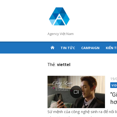
Chuyển
tới
nội
dung
Agency Việt Nam
TIN TỨC
CAMPAIGN
KIẾN 
Thẻ:
viettel
Đăn
19/
vào
VI
“G
hơ
Sứ mệnh của công nghệ sinh ra để nối li