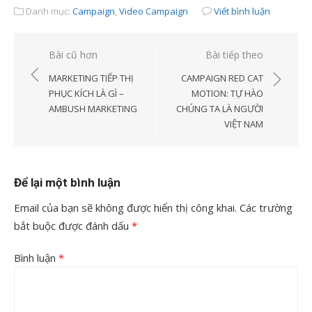
Danh mục:
Campaign
,
Video Campaign
Viết bình luận
Điều
Bài cũ hơn
Bài tiếp theo
hướng
MARKETING TIẾP THỊ
CAMPAIGN RED CAT
bài
PHỤC KÍCH LÀ GÌ –
MOTION: TỰ HÀO
AMBUSH MARKETING
CHÚNG TA LÀ NGƯỜI
viết
VIỆT NAM
Để lại một bình luận
Email của bạn sẽ không được hiển thị công khai.
Các trường
bắt buộc được đánh dấu
*
Bình luận
*