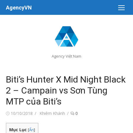
Chuyển
AgencyVN
tới
nội
dung
Agency Việt Nam
Biti’s Hunter X Mid Night Black
2 – Campain vs Sơn Tùng
MTP của Biti’s
Đăng
Tác
10/10/2018
Khiêm Khánh
0
vào
giả
Mục Lục
[
Ẩn
]