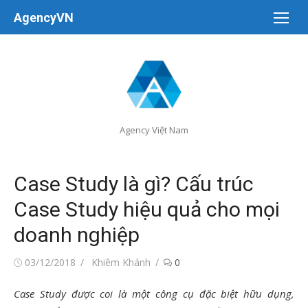
Chuyển
AgencyVN
tới
nội
dung
Agency Việt Nam
Case Study là gì? Cấu trúc
Case Study hiệu quả cho mọi
doanh nghiệp
Đăng
Tác
03/12/2018
Khiêm Khánh
0
vào
giả
Case Study được coi là một công cụ đặc biệt hữu dụng,