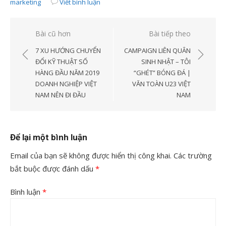
marketing
Viết bình luận
Điều
Bài cũ hơn
Bài tiếp theo
hướng
7 XU HƯỚNG CHUYỂN
CAMPAIGN LIÊN QUÂN
bài
ĐỔI KỸ THUẬT SỐ
SINH NHẬT – TÔI
HÀNG ĐẦU NĂM 2019
“GHÉT” BÓNG ĐÁ |
viết
DOANH NGHIỆP VIỆT
VĂN TOÀN U23 VIỆT
NAM NÊN ĐI ĐẦU
NAM
Để lại một bình luận
Email của bạn sẽ không được hiển thị công khai.
Các trường
bắt buộc được đánh dấu
*
Bình luận
*