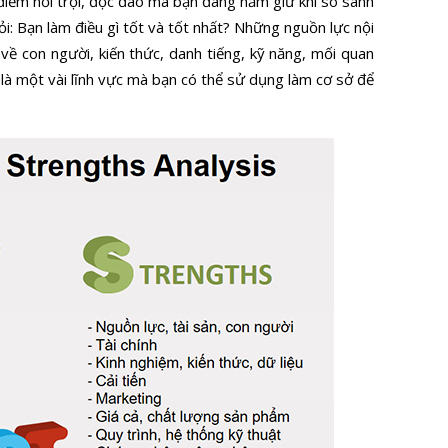
iểm nổi trội, độc đáo mà bạn đang nắm giữ khi so sánh
hỏi: Bạn làm điều gì tốt và tốt nhất? Những nguồn lực nội
 về con người, kiến thức, danh tiếng, kỹ năng, mối quan
là một vài lĩnh vực mà bạn có thể sử dụng làm cơ sở để