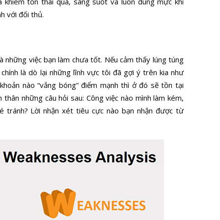
a khiêm tốn thái quá, sáng suốt và luôn đúng mực khi
h với đối thủ.
là những việc bạn làm chưa tốt. Nếu cảm thấy lúng túng
chính là dò lại những lĩnh vực tôi đã gợi ý trên kia như
ở khoản nào “vắng bóng” điểm mạnh thì ở đó sẽ tồn tại
n thân những câu hỏi sau: Công việc nào mình làm kém,
né tránh? Lời nhận xét tiêu cực nào bạn nhận được từ