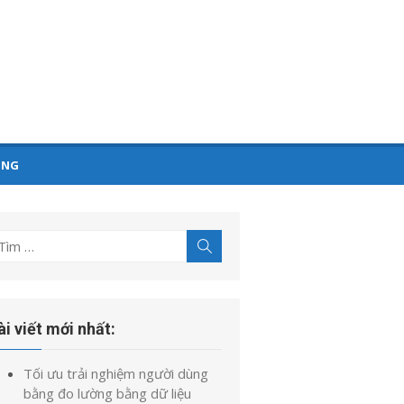
ỤNG
ìm
Tìm
kiếm
t
uả
o:
ài viết mới nhất:
Tối ưu trải nghiệm người dùng
bằng đo lường bằng dữ liệu