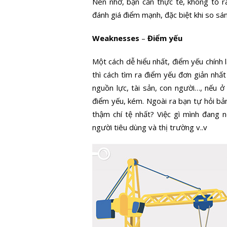
Nên nhớ, bạn cần thực tế, không tỏ r
đánh giá điểm mạnh, đặc biệt khi so sán
Weaknesses
–
Điểm yếu
Một cách dễ hiểu nhất, điểm yếu chính 
thì cách tìm ra điểm yếu đơn giản nhất 
nguồn lực, tài sản, con người…, nếu 
điểm yếu, kém. Ngoài ra bạn tự hỏi bả
thậm chí tệ nhất? Việc gì mình đang 
người tiêu dùng và thị trường v..v