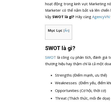
hoạt động trong kinh vực Marketing n
Marketer có thể nắm bắt và lên chiến 
Vậy
SWOT là gì?
Hãy cùng
AgencyVN
Mục Lục
[
Ẩn
]
SWOT là gì?
SWOT
là công cụ phân tích, đánh giá t
thương hiệu hay thậm chí là cả một do
Strengths (Điểm mạnh, ưu thế)
Weaknesses (Điểm yếu, điểm kh
Opportunities (Cơ hội, thời cơ)
Threat (Thách thức, mối đe dọa)