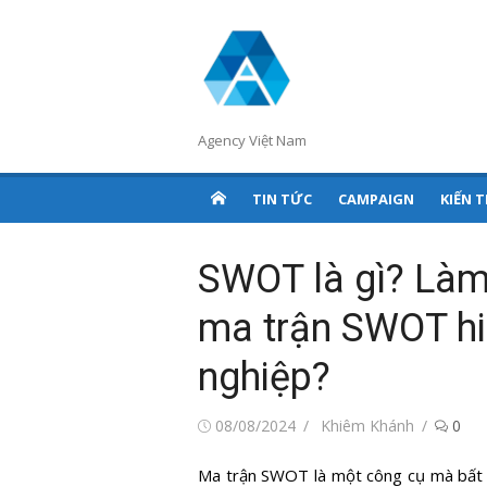
Chuyển
tới
nội
dung
Agency Việt Nam
TIN TỨC
CAMPAIGN
KIẾN 
SWOT là gì? Làm
ma trận SWOT hi
nghiệp?
Đăng
Tác
08/08/2024
Khiêm Khánh
0
vào
giả
Ma trận SWOT là một công cụ mà bất k