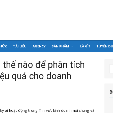
THỨC
TÀI LIỆU
AGENCY
SẢN PHẨM
LÀ GÌ?
TUYỂN D
 thế nào để phân tích
T
ệu quả cho doanh
kế
q
ch
B
ỳ ai hoạt động trong lĩnh vực kinh doanh nói chung và