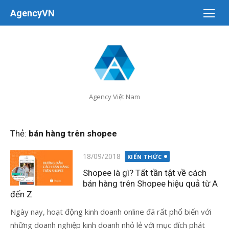
Chuyển
AgencyVN
tới
nội
dung
Agency Việt Nam
Thẻ:
bán hàng trên shopee
Đăng
18/09/2018
KIẾN THỨC
vào
Shopee là gì? Tất tần tật về cách
bán hàng trên Shopee hiệu quả từ A
đến Z
Ngày nay, hoạt động kinh doanh online đã rất phổ biến với
những doanh nghiệp kinh doanh nhỏ lẻ với mục đích phát