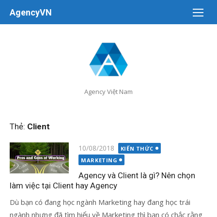
Chuyển
AgencyVN
tới
nội
dung
Agency Việt Nam
Thẻ:
Client
Đăng
10/08/2018
KIẾN THỨC
vào
MARKETING
Agency và Client là gì? Nên chọn
làm việc tại Client hay Agency
Dù bạn có đang học ngành Marketing hay đang học trái
ngành nhưng đã tìm hiểu về Marketing thì bạn có chắc rằng