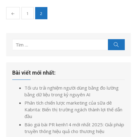
Phân
←
1
2
trang
bài
viết
Tìm
Tìm
kiếm
kết
quả
cho:
Bài viết mới nhất:
Tối ưu trải nghiệm người dùng bằng đo lường
bằng dữ liệu trong kỷ nguyên AI
Phân tích chiến lược marketing của sữa dê
Kabrita: Biến thị trường ngách thành lợi thế dẫn
đầu
Báo giá bài PR kenh14 mới nhất 2025: Giải pháp
truyền thông hiệu quả cho thương hiệu