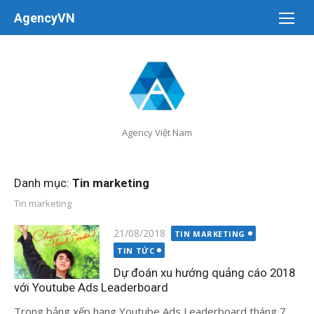
Chuyển
AgencyVN
tới
nội
dung
Agency Việt Nam
Danh mục:
Tin marketing
Tin marketing
Đăng
21/08/2018
TIN MARKETING
vào
TIN TỨC
Dự đoán xu hướng quảng cáo 2018
với Youtube Ads Leaderboard
Trong bảng xếp hạng Youtube Ads Leaderboard tháng 7