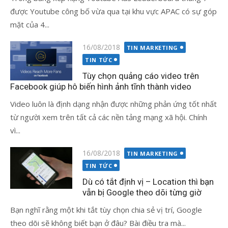
được Youtube công bố vừa qua tại khu vực APAC có sự góp
mặt của 4...
Đăng
16/08/2018
TIN MARKETING
vào
TIN TỨC
Tùy chọn quảng cáo video trên
Facebook giúp hô biến hình ảnh tĩnh thành video
Video luôn là định dạng nhận được những phản ứng tốt nhất
từ người xem trên tất cả các nền tảng mạng xã hội. Chính
vì...
Đăng
16/08/2018
TIN MARKETING
vào
TIN TỨC
Dù có tắt định vị – Location thì bạn
vẫn bị Google theo dõi từng giờ
Bạn nghĩ rằng một khi tắt tùy chọn chia sẻ vị trí, Google
theo dõi sẽ không biết bạn ở đâu? Bài điều tra mà...