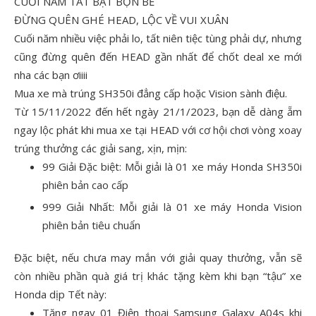
CUỐI NĂM TẤT BẬT BỘN BỀ
ĐỪNG QUÊN GHÉ HEAD, LỘC VỀ VUI XUÂN
Cuối năm nhiều việc phải lo, tất niên tiệc tùng phải dự, nhưng
cũng đừng quên đến HEAD gần nhất để chốt deal xe mới
nha các bạn ơiiii
Mua xe mà trúng SH350i đẳng cấp hoặc Vision sành điệu.
Từ 15/11/2022 đến hết ngày 21/1/2023, bạn dễ dàng ẵm
ngay lộc phát khi mua xe tại HEAD với cơ hội chơi vòng xoay
trúng thưởng các giải sang, xịn, mịn:
99 Giải Đặc biệt: Mỗi giải là 01 xe máy Honda SH350i
phiên bản cao cấp
999 Giải Nhất: Mỗi giải là 01 xe máy Honda Vision
phiên bản tiêu chuẩn
Đặc biệt, nếu chưa may mắn với giải quay thưởng, vẫn sẽ
còn nhiều phần quà giá trị khác tặng kèm khi bạn “tậu” xe
Honda dịp Tết này:
Tặng ngay 01 Điện thoại Samsung Galaxy A04s khi