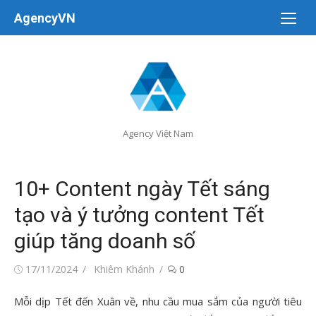
Chuyển
AgencyVN
tới
nội
dung
Agency Việt Nam
10+ Content ngày Tết sáng
tạo và ý tưởng content Tết
giúp tăng doanh số
Đăng
Tác
17/11/2024
Khiêm Khánh
0
vào
giả
Mỗi dịp Tết đến Xuân về, nhu cầu mua sắm của người tiêu