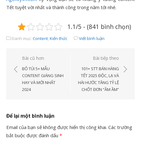
Tết tuyệt vời nhất và thành công trong năm tới nhé.
1.1/5 - (841 bình chọn)
Danh mục:
Content
,
Kiến thức
Viết bình luận
Điều
Bài cũ hơn
Bài tiếp theo
hướng
BỎ TÚI 5+ MẪU
101+ STT BÁN HÀNG
bài
CONTENT GIÁNG SINH
TẾT 2025 ĐỘC, LẠ VÀ
HAY VÀ MỚI NHẤT
HÀI HƯỚC TĂNG TỶ LỆ
viết
2024
CHỐT ĐƠN “ẦM ẦM”
Để lại một bình luận
Email của bạn sẽ không được hiển thị công khai.
Các trường
bắt buộc được đánh dấu
*