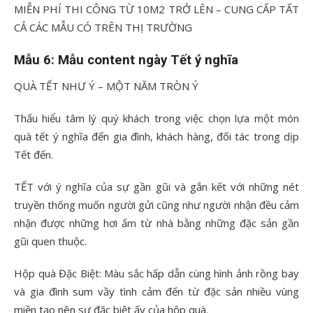
MIỄN PHÍ THI CÔNG TỪ 10M2 TRỞ LÊN – CUNG CẤP TẤT
CẢ CÁC MẪU CÓ TRÊN THỊ TRƯỜNG
Mẫu 6: Mẫu content ngày Tết ý nghĩa
QUÀ TẾT NHƯ Ý – MỘT NĂM TRÒN Ý
Thấu hiểu tâm lý quý khách trong việc chọn lựa một món
quà tết ý nghĩa đến gia đình, khách hàng, đối tác trong dịp
Tết đến.
TẾT với ý nghĩa của sự gần gũi và gắn kết với những nét
truyền thống muốn người gửi cũng như người nhận đều cảm
nhận được những hơi ấm từ nhà bằng những đặc sản gần
gũi quen thuộc.
Hộp quà Đặc Biệt: Màu sắc hấp dẫn cùng hình ảnh rồng bay
và gia đình sum vầy tình cảm đến từ đặc sản nhiều vùng
miền tạo nên sự đặc biệt ấy của hộp quà.