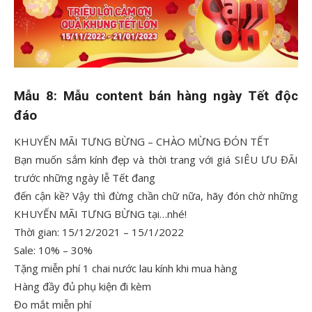
Mẫu 8: Mẫu content bán hàng ngày Tết độc
đáo
KHUYẾN MÃI TƯNG BỪNG – CHÀO MỪNG ĐÓN TẾT
Bạn muốn sắm kính đẹp và thời trang với giá SIÊU ƯU ĐÃI
trước những ngày lễ Tết đang
đến cận kề? Vậy thì đừng chần chữ nữa, hãy đón chờ những
KHUYẾN MÃI TƯNG BỪNG tại…nhé!
Thời gian: 1️5/1️2️/2️02️1 – 15/1/2022
Sale: 10% – 30%
Tặng miễn phí 1️ chai nước lau kính khi mua hàng
Hàng đầy đủ phụ kiện đi kèm
Đo mắt miễn phí