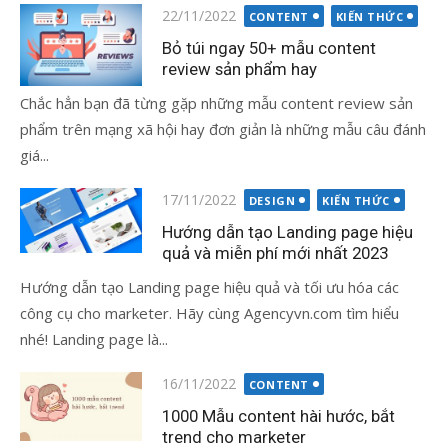
Đăng
22/11/2022
CONTENT
KIẾN THỨC
vào
Bỏ túi ngay 50+ mẫu content
review sản phẩm hay
Chắc hẳn bạn đã từng gặp những mẫu content review sản
phẩm trên mạng xã hội hay đơn giản là những mẫu câu đánh
giá...
Đăng
17/11/2022
DESIGN
KIẾN THỨC
vào
Hướng dẫn tạo Landing page hiệu
quả và miễn phí mới nhất 2023
Hướng dẫn tạo Landing page hiệu quả và tối ưu hóa các
công cụ cho marketer. Hãy cùng Agencyvn.com tìm hiểu
nhé! Landing page là...
Đăng
16/11/2022
CONTENT
vào
1000 Mẫu content hài hước, bắt
trend cho marketer