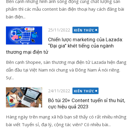
Bên cạnh những hình ảnh sống động cùng chất lượng sản
phẩm thì các mẫu content bán điện thoại hay cách đăng bài
bán điện...
Đăng
25/11/2022
KIẾN THỨC
vào
Chiến lược marketing của Lazada:
“Đại gia” khét tiếng của ngành
thương mại điện tử
Bên cạnh Shopee, sàn thương mại điện tử Lazada hiện đang
dẫn đầu tại Việt Nam nói chung và Đông Nam Á nói riêng.
Sự...
Đăng
24/11/2022
KIẾN THỨC
vào
Bỏ túi 20+ Content tuyển sỉ thu hút,
cực hiệu quả 2023
Hàng ngày trên mạng xã hội bạn sẽ thấy có rất nhiều những
bài viết Tuyển sỉ, đại lý, cộng tác viên? Có nhiều bài...