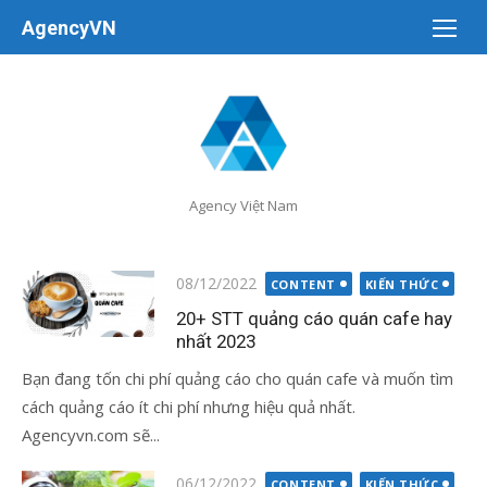
Chuyển
AgencyVN
tới
nội
dung
Agency Việt Nam
Đăng
08/12/2022
CONTENT
KIẾN THỨC
vào
20+ STT quảng cáo quán cafe hay
nhất 2023
Bạn đang tốn chi phí quảng cáo cho quán cafe và muốn tìm
cách quảng cáo ít chi phí nhưng hiệu quả nhất.
Agencyvn.com sẽ...
Đăng
06/12/2022
CONTENT
KIẾN THỨC