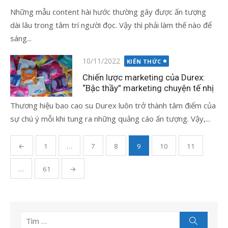
Những mẫu content hài hước thường gây được ấn tượng
dài lâu trong tâm trí người đọc. Vậy thì phải làm thế nào để
sáng...
Đăng
10/11/2022
KIẾN THỨC
vào
Chiến lược marketing của Durex:
“Bậc thầy” marketing chuyện tế nhị
Thương hiệu bao cao su Durex luôn trở thành tâm điểm của
sự chú ý mỗi khi tung ra những quảng cáo ấn tượng. Vậy,...
Phân
←
1
…
7
8
9
10
11
trang
bài
…
61
→
viết
Tìm
Tìm
kiếm