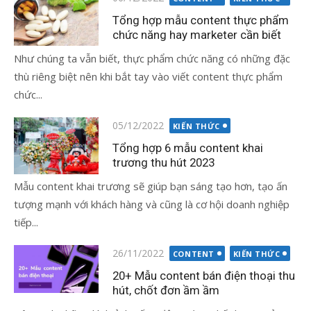
vào
Tổng hợp mẫu content thực phẩm
chức năng hay marketer cần biết
Như chúng ta vẫn biết, thực phẩm chức năng có những đặc
thù riêng biệt nên khi bắt tay vào viết content thực phẩm
chức...
Đăng
05/12/2022
KIẾN THỨC
vào
Tổng hợp 6 mẫu content khai
trương thu hút 2023
Mẫu content khai trương sẽ giúp bạn sáng tạo hơn, tạo ấn
tượng mạnh với khách hàng và cũng là cơ hội doanh nghiệp
tiếp...
Đăng
26/11/2022
CONTENT
KIẾN THỨC
vào
20+ Mẫu content bán điện thoại thu
hút, chốt đơn ầm ầm