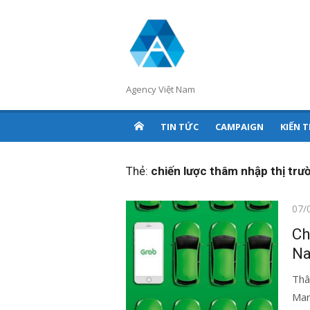
Chuyển
tới
nội
dung
Agency Việt Nam
TIN TỨC
CAMPAIGN
KIẾN 
Thẻ:
chiến lược thâm nhập thị trư
Đăn
07/
vào
Ch
Na
Thâ
Mar