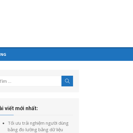
ỤNG
ìm
Tìm
kiếm
t
uả
o:
ài viết mới nhất:
Tối ưu trải nghiệm người dùng
bằng đo lường bằng dữ liệu