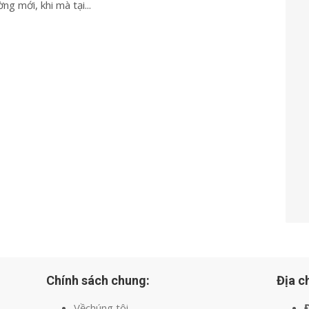
ng mới, khi mà tại...
Chính sách chung:
Địa ch
Vềchúng tôi
Đ