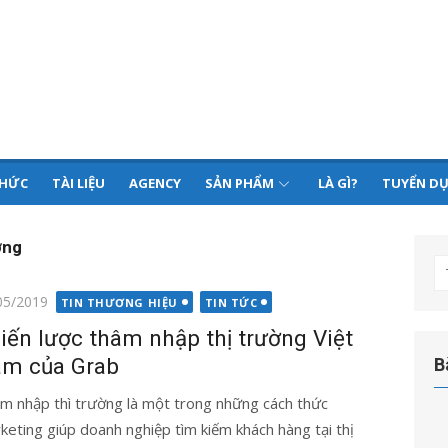
THỨC
TÀI LIỆU
AGENCY
SẢN PHẨM
LÀ GÌ?
TUYỂN D
ờng
T
kế
g
05/2019
TIN THƯƠNG HIỆU
TIN TỨC
q
iến lược thâm nhập thị trường Việt
ch
m của Grab
B
m nhập thì trường là một trong những cách thức
keting giúp doanh nghiệp tìm kiếm khách hàng tại thị