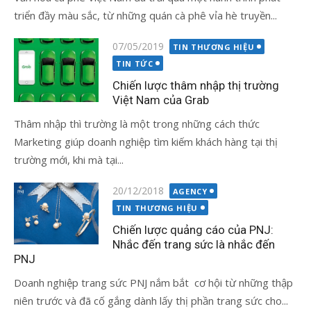
triển đầy màu sắc, từ những quán cà phê vỉa hè truyền...
Đăng
07/05/2019
TIN THƯƠNG HIỆU
vào
TIN TỨC
Chiến lược thâm nhập thị trường
Việt Nam của Grab
Thâm nhập thì trường là một trong những cách thức
Marketing giúp doanh nghiệp tìm kiếm khách hàng tại thị
trường mới, khi mà tại...
Đăng
20/12/2018
AGENCY
vào
TIN THƯƠNG HIỆU
Chiến lược quảng cáo của PNJ:
Nhắc đến trang sức là nhắc đến
PNJ
Doanh nghiệp trang sức PNJ nắm bắt cơ hội từ những thập
niên trước và đã cố gắng dành lấy thị phần trang sức cho...