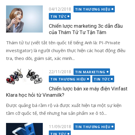
Đăng
04/12/2018
TIN THƯƠNG HIỆU
vào
TIN TỨC
Chiến lược marketing 3c dẫn đầu
của Thám Tử Tư Tận Tâm
Thám tử tư (viết tắt tên quốc tế tiếng Anh là: PI-Private
investigator) là người chuyên thực hiện các hoạt động điều
tra, theo dõi, giám sát, xác minh...
Đăng
22/11/2018
TIN MARKETING
vào
TIN THƯƠNG HIỆU
TIN TỨC
Chiến lược bán xe máy điện Vinfast
Klara học hỏi từ Vinamilk?
Được quảng bá rầm rộ và được xuất hiện tại một sự kiện
tầm cỡ quốc tế, thế nhưng hai sản phẩm xe ô tô...
Đăng
11/09/2018
TIN THƯƠNG HIỆU
vào
TIN TỨC