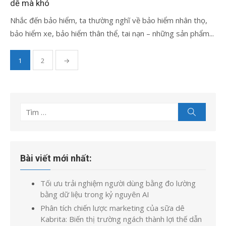
dễ mà khó
Nhắc đến bảo hiểm, ta thường nghĩ về bảo hiểm nhân thọ,
bảo hiểm xe, bảo hiểm thân thể, tai nạn – những sản phẩm...
Phân
1
2
→
trang
bài
viết
Tìm
Tìm
kiếm
kết
quả
cho:
Bài viết mới nhất:
Tối ưu trải nghiệm người dùng bằng đo lường
bằng dữ liệu trong kỷ nguyên AI
Phân tích chiến lược marketing của sữa dê
Kabrita: Biến thị trường ngách thành lợi thế dẫn