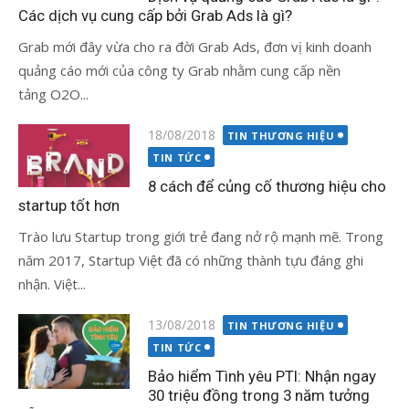
Các dịch vụ cung cấp bởi Grab Ads là gì?
Grab mới đây vừa cho ra đời Grab Ads, đơn vị kinh doanh
quảng cáo mới của công ty Grab nhằm cung cấp nền
tảng O2O...
Đăng
18/08/2018
TIN THƯƠNG HIỆU
vào
TIN TỨC
8 cách để củng cố thương hiệu cho
startup tốt hơn
Trào lưu Startup trong giới trẻ đang nở rộ mạnh mẽ. Trong
năm 2017, Startup Việt đã có những thành tựu đáng ghi
nhận. Việt...
Đăng
13/08/2018
TIN THƯƠNG HIỆU
vào
TIN TỨC
Bảo hiểm Tình yêu PTI: Nhận ngay
30 triệu đồng trong 3 năm tưởng