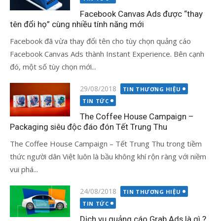
Facebook Canvas Ads được “thay
tên đổi họ” cùng nhiều tính năng mới
Facebook đã vừa thay đổi tên cho tùy chọn quảng cáo
Facebook Canvas Ads thành Instant Experience. Bên cạnh
đó, một số tùy chọn mới...
Đăng
29/08/2018
TIN THƯƠNG HIỆU
vào
TIN TỨC
The Coffee House Campaign –
Packaging siêu độc đáo đón Tết Trung Thu
The Coffee House Campaign – Tết Trung Thu trong tiềm
thức người dân Việt luôn là bầu không khí rộn ràng với niềm
vui phá...
Đăng
24/08/2018
TIN THƯƠNG HIỆU
vào
TIN TỨC
Dịch vụ quảng cáo Grab Ads là gì ?