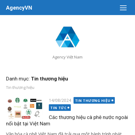
Chuyển
AgencyVN
tới
nội
dung
Agency Việt Nam
Danh mục:
Tin thương hiệu
Tin thương hiệu
Đăng
14/08/2024
TIN THƯƠNG HIỆU
vào
TIN TỨC
Các thương hiệu cà phê nước ngoài
nổi bật tại Việt Nam
Văn hóa cà phê Việt Nam đã trải qua một hành trình phát