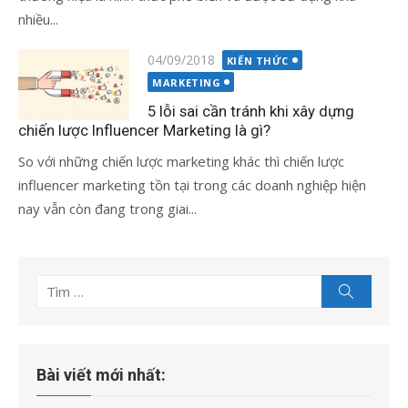
nhiều...
Đăng
04/09/2018
KIẾN THỨC
vào
MARKETING
5 lỗi sai cần tránh khi xây dựng
chiến lược Influencer Marketing là gì?
So với những chiến lược marketing khác thì chiến lược
influencer marketing tồn tại trong các doanh nghiệp hiện
nay vẫn còn đang trong giai...
Tìm
Tìm
kiếm
kết
quả
cho:
Bài viết mới nhất: