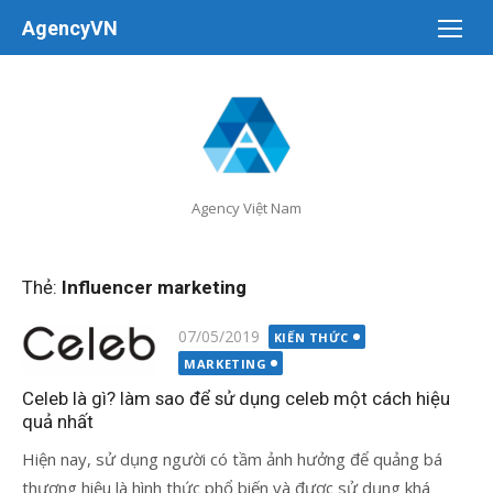
Chuyển
AgencyVN
tới
nội
dung
Agency Việt Nam
Thẻ:
Influencer marketing
Đăng
07/05/2019
KIẾN THỨC
vào
MARKETING
Celeb là gì? làm sao để sử dụng celeb một cách hiệu
quả nhất
Hiện nay, sử dụng người có tầm ảnh hưởng để quảng bá
thương hiệu là hình thức phổ biến và được sử dụng khá