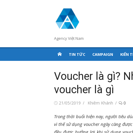
Chuyển
tới
nội
dung
Agency Việt Nam
TIN TỨC
CAMPAIGN
KIẾN 
Voucher là gì? N
voucher là gì
Đăng
Tác
21/05/2019
Khiêm Khánh
0
vào
giả
Trong thời buổi hiện nay, người tiêu d
vì thế sử dụng voucher ngày càng được
đều được hưởng lợi khi sử dụng vouc