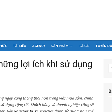
THỨC
TÀI LIỆU
AGENCY
SẢN PHẨM
LÀ GÌ?
TUYỂN D
hững lợi ích khi sử dụng
T
kế
q
ch
B
ùng ngày càng thông thái hơn trong việc mua sắm, chính
 sử dụng rộng rãi. Khách hàng và doanh nghiệp cũng sẽ
her. Vậy
voucher là gì
, voucher được sử dụng như thế