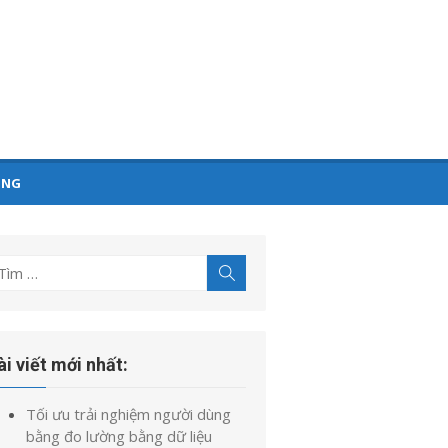
ỤNG
ìm
Tìm
kiếm
t
uả
o:
ài viết mới nhất:
Tối ưu trải nghiệm người dùng
bằng đo lường bằng dữ liệu