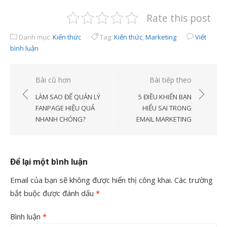
Rate this post
Danh mục:
Kiến thức
Tag:
Kiến thức
,
Marketing
Viết
bình luận
Điều
Bài cũ hơn
Bài tiếp theo
hướng
LÀM SAO ĐỂ QUẢN LÝ
5 ĐIỀU KHIẾN BẠN
bài
FANPAGE HIỆU QUẢ
HIỂU SAI TRONG
NHANH CHÓNG?
EMAIL MARKETING
viết
Để lại một bình luận
Email của bạn sẽ không được hiển thị công khai.
Các trường
bắt buộc được đánh dấu
*
Bình luận
*