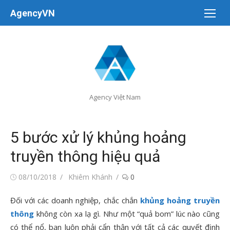
Chuyển
AgencyVN
tới
nội
dung
Agency Việt Nam
5 bước xử lý khủng hoảng
truyền thông hiệu quả
Đăng
Tác
08/10/2018
Khiêm Khánh
0
vào
giả
Đối với các doanh nghiệp, chắc chắn
khủng hoảng truyền
thông
không còn xa lạ gì. Như một “quả bom” lúc nào cũng
có thể nổ, bạn luôn phải cẩn thận với tất cả các quyết định