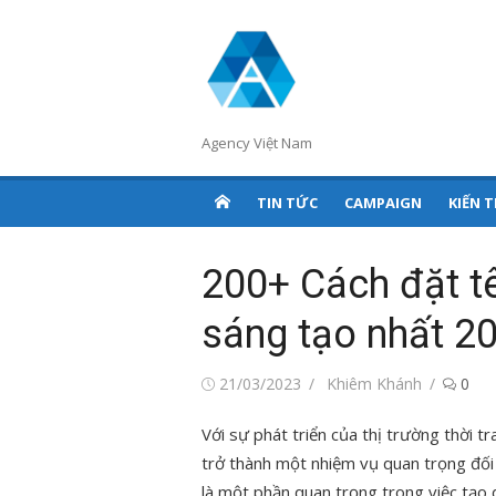
Chuyển
tới
nội
dung
Agency Việt Nam
TIN TỨC
CAMPAIGN
KIẾN 
200+ Cách đặt t
sáng tạo nhất 2
Đăng
Tác
21/03/2023
Khiêm Khánh
0
vào
giả
Với sự phát triển của thị trường thời t
trở thành một nhiệm vụ quan trọng đối 
là một phần quan trọng trong việc tạo 