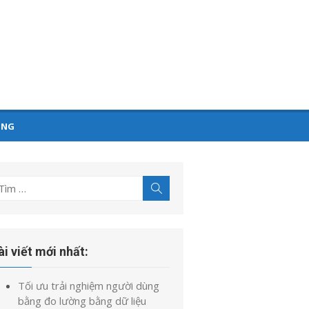
ỤNG
ìm
Tìm
kiếm
t
uả
o:
ài viết mới nhất:
Tối ưu trải nghiệm người dùng
bằng đo lường bằng dữ liệu