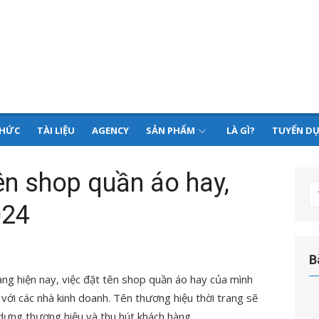
THỨC
TÀI LIỆU
AGENCY
SẢN PHẨM
LÀ GÌ?
TUYỂN D
ên shop quần áo hay,
T
024
kế
q
ch
B
rang hiện nay, việc đặt tên shop quần áo hay của mình
với các nhà kinh doanh. Tên thương hiệu thời trang sẽ
dựng thương hiệu và thu hút khách hàng.