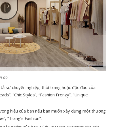
ần áo
ả sự chuyên nghiệp, thời trang hoặc độc đáo của
eads”, “Chic Styles”, “Fashion Frenzy”, “Unique
hương hiệu của bạn nếu bạn muốn xây dựng một thương
ue”, “Trang’s Fashion”.
ại sản phẩm của bạn. Ví dụ: “Denim Dreams” cho các