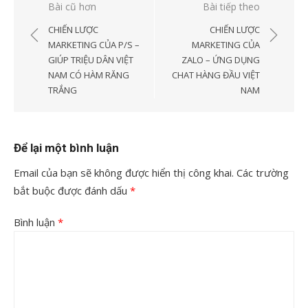
Điều
Bài cũ hơn
Bài tiếp theo
hướng
CHIẾN LƯỢC
CHIẾN LƯỢC
bài
MARKETING CỦA P/S –
MARKETING CỦA
GIÚP TRIỆU DÂN VIỆT
ZALO – ỨNG DỤNG
viết
NAM CÓ HÀM RĂNG
CHAT HÀNG ĐẦU VIỆT
TRẮNG
NAM
Để lại một bình luận
Email của bạn sẽ không được hiển thị công khai.
Các trường
bắt buộc được đánh dấu
*
Bình luận
*