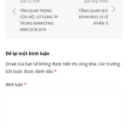
Điều
Bài cũ hơn
Bài tiếp theo
hướng
TẦM QUAN TRỌNG
TỔNG QUAN SEO
bài
CỦA VIỆC SỬ DỤNG 7P
KEYWORDS LÀ GÌ
TRONG MARKETING
(PHẦN 1)
viết
NĂM 2018-2019
Để lại một bình luận
Email của bạn sẽ không được hiển thị công khai.
Các trường
bắt buộc được đánh dấu
*
Bình luận
*