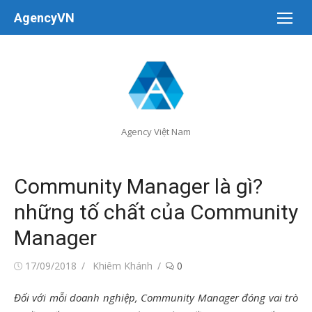
Chuyển
AgencyVN
tới
nội
dung
Agency Việt Nam
Community Manager là gì?
những tố chất của Community
Manager
Đăng
Tác
17/09/2018
Khiêm Khánh
0
vào
giả
Đối với mỗi doanh nghiệp, Community Manager đóng vai trò