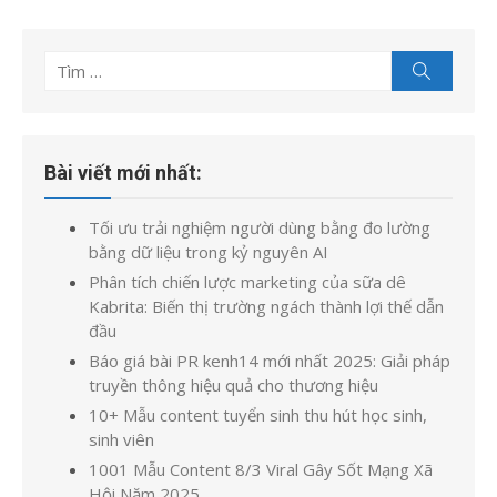
Tìm
Tìm
kiếm
kết
quả
cho:
Bài viết mới nhất:
Tối ưu trải nghiệm người dùng bằng đo lường
bằng dữ liệu trong kỷ nguyên AI
Phân tích chiến lược marketing của sữa dê
Kabrita: Biến thị trường ngách thành lợi thế dẫn
đầu
Báo giá bài PR kenh14 mới nhất 2025: Giải pháp
truyền thông hiệu quả cho thương hiệu
10+ Mẫu content tuyển sinh thu hút học sinh,
sinh viên
1001 Mẫu Content 8/3 Viral Gây Sốt Mạng Xã
Hội Năm 2025