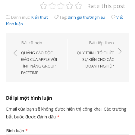
Rate this post
Danh mục:
Kiến thức
Tag:
định giá thương hiệu
Viết
bình luận
Điều
Bài cũ hơn
Bài tiếp theo
hướng
QUẢNG CÁO ĐỘC
QUY TRÌNH TỔ CHỨC
bài
ĐÁO CỦA APPLE VỚI
SỰ KIỆN CHO CÁC
TÍNH NĂNG GROUP
DOANH NGHIỆP
viết
FACETIME
Để lại một bình luận
Email của bạn sẽ không được hiển thị công khai.
Các trường
bắt buộc được đánh dấu
*
Bình luận
*