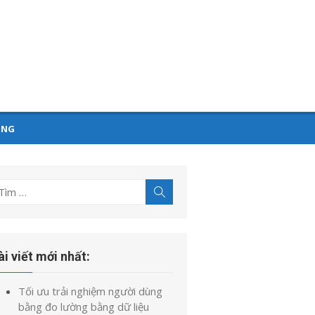
ỤNG
ìm
Tìm
kiếm
t
uả
o:
ài viết mới nhất:
Tối ưu trải nghiệm người dùng
bằng đo lường bằng dữ liệu