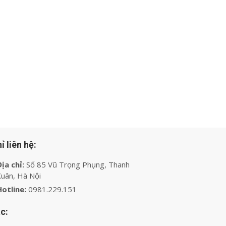
ỉ liên hệ:
ịa chỉ:
Số 85 Vũ Trọng Phụng, Thanh
uân, Hà Nội
Hotline:
0981.229.151
c: