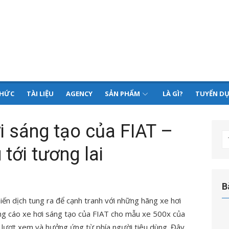
THỨC
TÀI LIỆU
AGENCY
SẢN PHẨM
LÀ GÌ?
TUYỂN D
i sáng tạo của FIAT –
T
tới tương lai
kế
q
ch
B
hiến dịch tung ra để cạnh tranh với những hãng xe hơi
ng cáo xe hơi sáng tạo của FIAT cho mẫu xe 500x của
u lượt xem và hưởng ứng từ phía người tiêu dùng. Đây