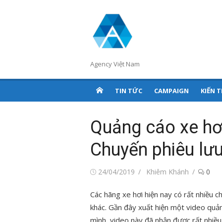
Chuyển
tới
nội
dung
Agency Việt Nam
TIN TỨC
CAMPAIGN
KIẾN 
Quảng cáo xe hơ
Chuyến phiêu lưu 
Đăng
Tác
24/04/2019
Khiêm Khánh
0
vào
giả
Các hãng xe hơi hiện nay có rất nhiều c
khác. Gần đây xuất hiện một video quả
mình, video này đã nhận được rất nhiề