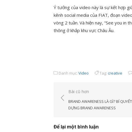
Ý tưởng của video này là sự kết hợp gi
kênh social media của FIAT, đoạn video
vòng 2 tuần. Và hiện nay, “See you in 
thông ở khắp khu vực Châu Âu.
Danh mục:
Video
Tag:
creative
Điều
Bài cũ hơn
hướng
BRAND AWARENESS LÀ GÌ? BÍ QUYẾT
bài
DỰNG BRAND AWARENESS
viết
Để lại một bình luận