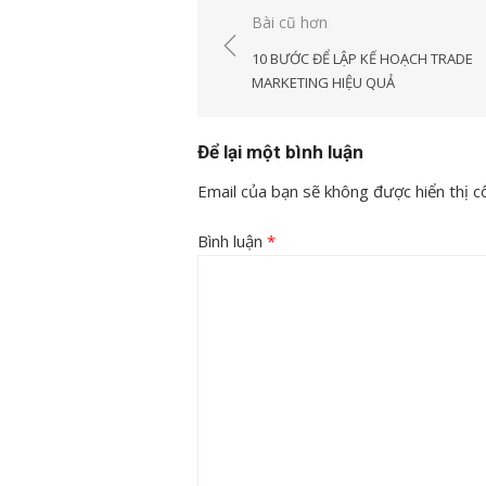
Điều
Bài cũ hơn
hướng
10 BƯỚC ĐỂ LẬP KẾ HOẠCH TRADE
bài
MARKETING HIỆU QUẢ
viết
Để lại một bình luận
Email của bạn sẽ không được hiển thị cô
Bình luận
*