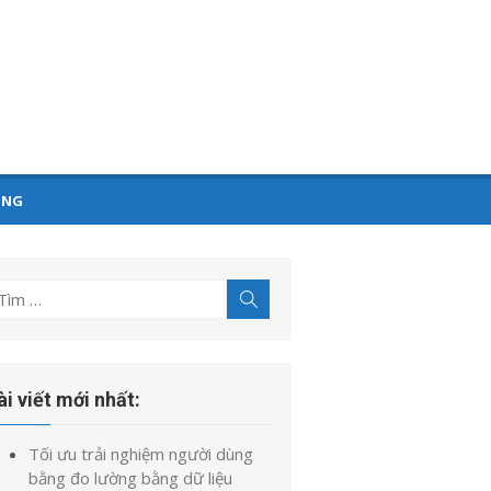
ỤNG
ìm
Tìm
kiếm
t
uả
o:
ài viết mới nhất:
Tối ưu trải nghiệm người dùng
bằng đo lường bằng dữ liệu