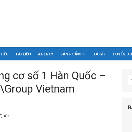
THỨC
TÀI LIỆU
AGENCY
SẢN PHẨM
LÀ GÌ?
TUYỂN D
ng cơ số 1 Hàn Quốc –
T
\Group Vietnam
kế
q
ch
B
 Quốc