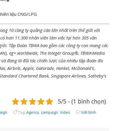
nhiên liệu CNG/LPG
ong 10 công ty quảng cáo lớn nhất trên thế giới với
 có hơn 11.300 nhân viên làm việc tại hơn 305 văn
ế giới. Tập Đoàn TBWA bao gồm các công ty con mang các
(DAN), eg+ worldwide, The Integer Group®, TBWA\Media
và đang là đối tác chiến lược của nhiều tập đoàn đa
das, Airbnb, Apple, Gatorade, Henkel, McDonald’s,
 Standard Chartered Bank, Singapore Airlines, Sotheby’s
5/5 - (1 bình chọn)
aign
Tag:
Agency
,
campaign
,
Video
Viết bình