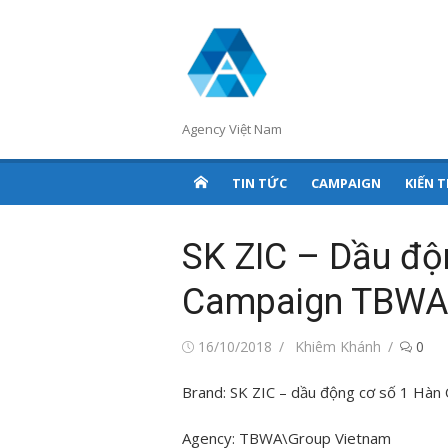
Chuyển
tới
nội
dung
Agency Việt Nam
TIN TỨC
CAMPAIGN
KIẾN 
SK ZIC – Dầu độ
Campaign TBWA
Đăng
Tác
16/10/2018
Khiêm Khánh
0
vào
giả
Brand:
SK ZIC – dầu động cơ số 1 Hàn
Agency: TBWA\Group Vietnam