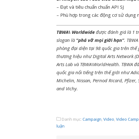
– Đạt và tiêu chuẩn chuẩn API SJ
– Phù hợp trong các động cơ sử dụng 
TBWA\
Worldwide
được đánh giá là 1 tr
slogan là
“phá vỡ mọi giới hạn”
. TBWA
phòng đại diện tại 98 quốc gia trên th
thương hiệu như Digital Arts Network 
Arts Lab và TBWA\WorldHealth. TBWA đã 
quốc gia nổi tiếng trên thế giới như Adi
Michelin, Nissan, Pernod Ricard, Pfizer,
and Vichy.
Danh mục:
Campaign
,
Video
,
Video Camp
luận