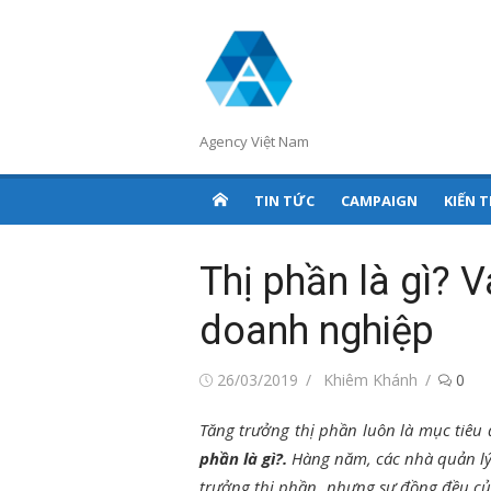
Chuyển
tới
nội
dung
Agency Việt Nam
TIN TỨC
CAMPAIGN
KIẾN 
Thị phần là gì? V
doanh nghiệp
Đăng
Tác
26/03/2019
Khiêm Khánh
0
vào
giả
Tăng trưởng thị phần luôn là mục tiêu 
phần là gì?.
Hàng năm, các nhà quản lý
trưởng thị phần, nhưng sự đồng đều của