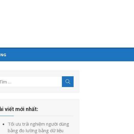
ỤNG
ìm
Tìm
kiếm
t
uả
o:
ài viết mới nhất:
Tối ưu trải nghiệm người dùng
bằng đo lường bằng dữ liệu