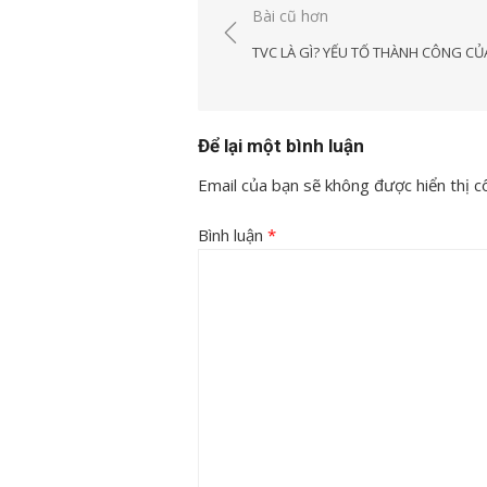
Điều
Bài cũ hơn
hướng
TVC LÀ GÌ? YẾU TỐ THÀNH CÔNG CỦ
bài
viết
Để lại một bình luận
Email của bạn sẽ không được hiển thị cô
Bình luận
*