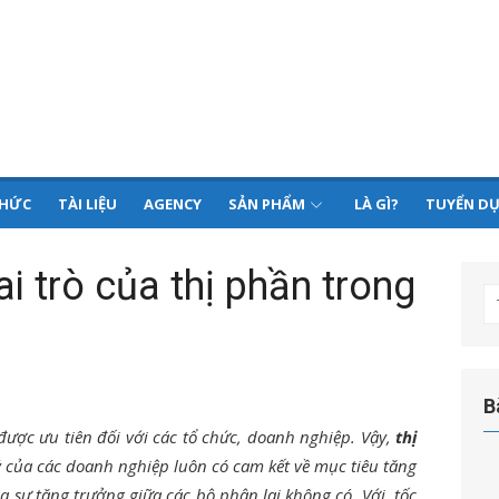
THỨC
TÀI LIỆU
AGENCY
SẢN PHẨM
LÀ GÌ?
TUYỂN D
ai trò của thị phần trong
T
kế
q
ch
B
được ưu tiên đối với các tổ chức, doanh nghiệp. Vậy,
thị
 của các doanh nghiệp luôn có cam kết về mục tiêu tăng
 sự tăng trưởng giữa các bộ phận lại không có. Với tốc