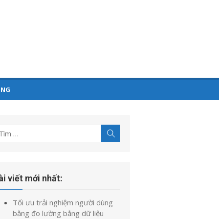
ỤNG
ìm
Tìm
kiếm
t
uả
o:
ài viết mới nhất:
Tối ưu trải nghiệm người dùng
bằng đo lường bằng dữ liệu