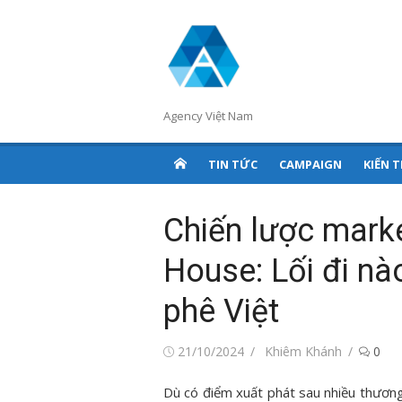
Chuyển
tới
nội
dung
Agency Việt Nam
TIN TỨC
CAMPAIGN
KIẾN 
Chiến lược mark
House: Lối đi nà
phê Việt
Đăng
Tác
21/10/2024
Khiêm Khánh
0
vào
giả
Dù có điểm xuất phát sau nhiều thương