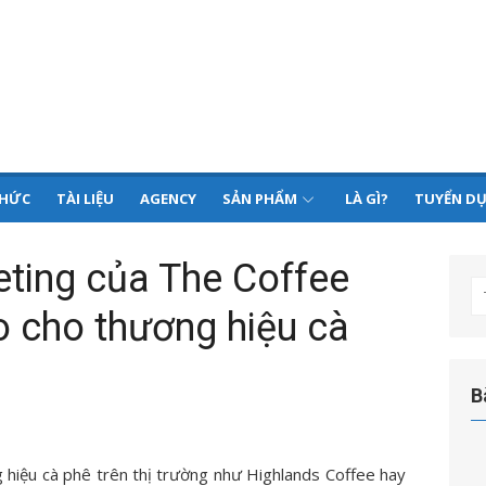
THỨC
TÀI LIỆU
AGENCY
SẢN PHẨM
LÀ GÌ?
TUYỂN D
eting của The Coffee
T
o cho thương hiệu cà
kế
q
ch
B
 hiệu cà phê trên thị trường như Highlands Coffee hay