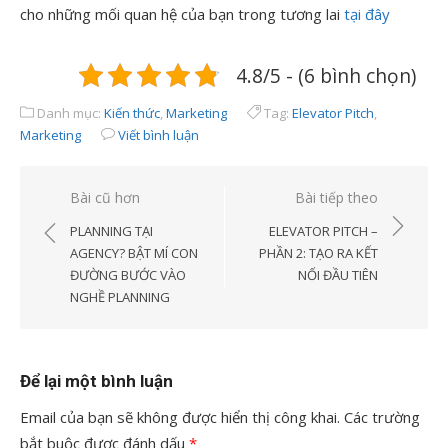
cho những mối quan hệ của bạn trong tương lai
tại đây
4.8/5 - (6 bình chọn)
Danh mục:
Kiến thức
,
Marketing
Tag:
Elevator Pitch
,
Marketing
Viết bình luận
Điều
Bài cũ hơn
Bài tiếp theo
hướng
PLANNING TẠI
ELEVATOR PITCH –
bài
AGENCY? BẬT MÍ CON
PHẦN 2: TẠO RA KẾT
ĐƯỜNG BƯỚC VÀO
NỐI ĐẦU TIÊN
viết
NGHỀ PLANNING
Để lại một bình luận
Email của bạn sẽ không được hiển thị công khai.
Các trường
bắt buộc được đánh dấu
*