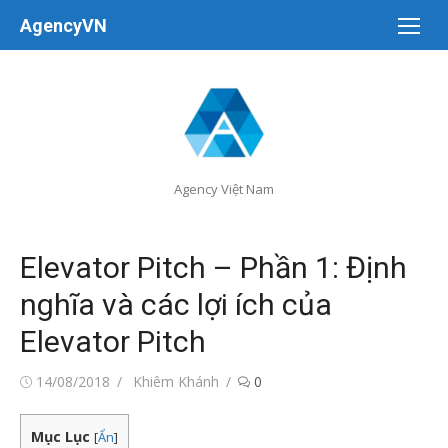
Chuyển
AgencyVN
tới
nội
dung
Agency Việt Nam
Elevator Pitch – Phần 1: Định
nghĩa và các lợi ích của
Elevator Pitch
Đăng
Tác
14/08/2018
Khiêm Khánh
0
vào
giả
Mục Lục
[
Ẩn
]