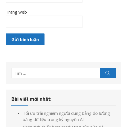
Trang web
Tìm
Tìm
kiếm
kết
quả
cho:
Bài viết mới nhất:
Tối ưu trải nghiệm người dùng bằng đo lường
bằng dữ liệu trong kỷ nguyên AI
Phân tích chiến lược marketing của sữa dê