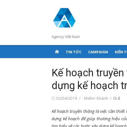
Chuyển
tới
nội
dung
Agency Việt Nam
TIN TỨC
CAMPAIGN
KIẾN 
Kế hoạch truyền
dựng kế hoạch t
Đăng
Tác
02/04/2019
Khiêm Khánh
0
vào
giả
Kế hoạch truyền thông là việc cần thiế
dựng kế hoạch để giúp thương hiệu củ
tìm hiểu về các bước xây dựng kế hoạch 