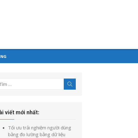
ỤNG
ìm
Tìm
kiếm
t
uả
o:
ài viết mới nhất:
Tối ưu trải nghiệm người dùng
bằng đo lường bằng dữ liệu