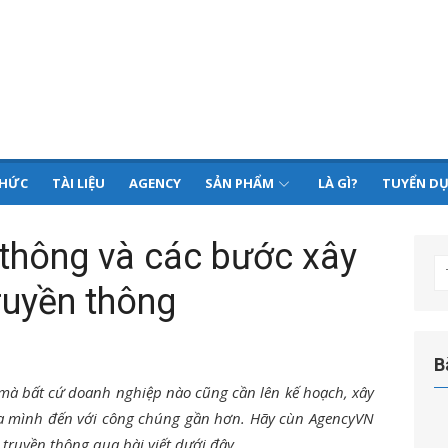
THỨC
TÀI LIỆU
AGENCY
SẢN PHẨM
LÀ GÌ?
TUYỂN D
 thông và các bước xây
T
ruyền thông
kế
q
ch
B
t mà bất cứ doanh nghiệp nào cũng cần lên kế hoạch, xây
a mình đến với công chúng gần hơn. Hãy cùn AgencyVN
truyền thông qua bài viết dưới đây.