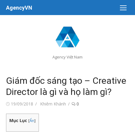
Chuyển
AgencyVN
tới
nội
dung
Agency Việt Nam
Giám đốc sáng tạo – Creative
Director là gì và họ làm gì?
Đăng
Tác
19/09/2018
Khiêm Khánh
0
vào
giả
Mục Lục
[
Ẩn
]