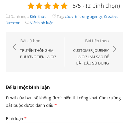
5/5 - (2 bình chọn)
Danh mục:
Kiến thức
Tag:
các vị trí trong agency
,
Creative
Director
Viết bình luận
Điều
Bài cũ hơn
Bài tiếp theo
hướng
TRUYỀN THÔNG ĐA
CUSTOMER JOURNEY
bài
PHƯƠNG TIỆN LÀ GÌ?
LÀ GÌ? LÀM SAO ĐỂ
BẮT ĐẦU SỬ DỤNG
viết
Để lại một bình luận
Email của bạn sẽ không được hiển thị công khai.
Các trường
bắt buộc được đánh dấu
*
Bình luận
*